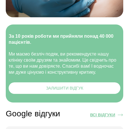
За 10 років роботи ми прийняли понад 40 000
пацієнтів.
Ми маємо безліч подяк, ви рекомендуєте нашу
клініку своїм друзям та знайомим. Це свідчить про
те, що ви нам довіряєте. Спасибі вам! І водночас
ми дуже цінуємо і конструктивну критику.
ЗАЛИШИТИ ВІДГУК
Google відгуки
ВСІ ВІДГУКИ