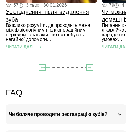
57
3 хв.
30.01.2026
79
4 хв.
Ускладнення після видалення
Чи можна л
зуба
домашніх 
Важливо розуміти, де проходить межа
Питання «Чи 
між фізіологічним післяопераційним
лікаря?» хви
періодом і станами, що потребують
парадонтоз. 
негайної допомоги…
умовах…
ЧИТАТИ ДАЛІ
ЧИТАТИ ДАЛІ
FAQ
Чи боляче проводити реставрацію зубів?