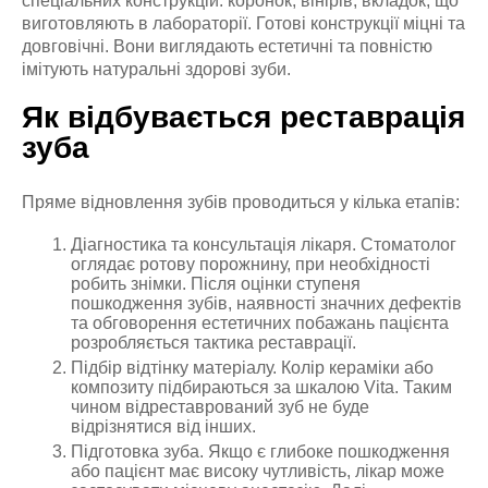
спеціальних конструкцій: коронок, вінірів, вкладок, що
виготовляють в лабораторії. Готові конструкції міцні та
довговічні. Вони виглядають естетичні та повністю
імітують натуральні здорові зуби.
Як відбувається реставрація
зуба
Пряме відновлення зубів проводиться у кілька етапів:
Діагностика та консультація лікаря. Стоматолог
оглядає ротову порожнину, при необхідності
робить знімки. Після оцінки ступеня
пошкодження зубів, наявності значних дефектів
та обговорення естетичних побажань пацієнта
розробляється тактика реставрації.
Підбір відтінку матеріалу. Колір кераміки або
композиту підбираються за шкалою Vita. Таким
чином відреставрований зуб не буде
відрізнятися від інших.
Підготовка зуба. Якщо є глибоке пошкодження
або пацієнт має високу чутливість, лікар може