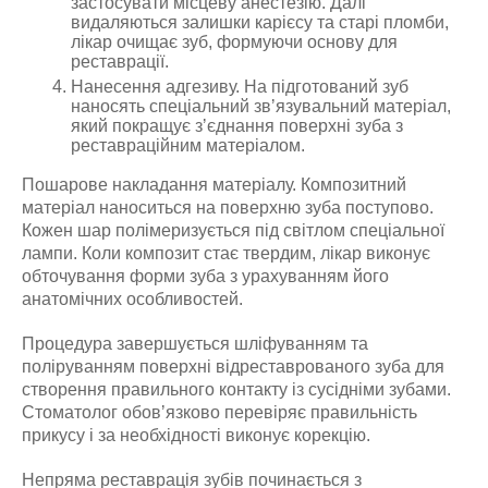
застосувати місцеву анестезію. Далі
видаляються залишки карієсу та старі пломби,
лікар очищає зуб, формуючи основу для
реставрації.
Нанесення адгезиву. На підготований зуб
наносять спеціальний звʼязувальний матеріал,
який покращує зʼєднання поверхні зуба з
реставраційним матеріалом.
Пошарове накладання матеріалу. Композитний
матеріал наноситься на поверхню зуба поступово.
Кожен шар полімеризується під світлом спеціальної
лампи. Коли композит стає твердим, лікар виконує
обточування форми зуба з урахуванням його
анатомічних особливостей.
Процедура завершується шліфуванням та
поліруванням поверхні відреставрованого зуба для
створення правильного контакту із сусідніми зубами.
Стоматолог обовʼязково перевіряє правильність
прикусу і за необхідності виконує корекцію.
Непряма реставрація зубів починається з