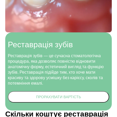
Реставрація зубів
Реставрація зубів — це сучасна стоматологічна
процедура, яка дозволяє повністю відновити
анатомічну форму, естетичний вигляд та функцію
зубів. Реставрація підійде тим, хто хоче мати
красиву та здорову усмішку без карієсу, сколів та
потемніння емалі.
ПРОРАХУВАТИ ВАРТІСТЬ
Скільки коштує реставрація