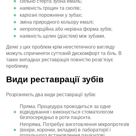
сильно стерта зубна емаль;
наявність тріщин та сколів;
каріозні порожнини у зубах;
зміна природного кольору емалі;
непропорційна або нерівна форма зубів;
наявність щілин (діастем) між зубами.
Деякі з цих проблем крім неестетичного вигляду
можуть спричиняти суттєвий дискомфорт та біль. В
таких випадках реставрація повністю розв’язує
проблему.
Види реставрації зубів
Розрізняють два види реставрації зубів:
Пряма. Процедура проводиться за одне
відвідування і виконується стоматологом
безпосередньо в роти пацієнта.
Непряма. Потребує виготовлення мікропротезів
(вініри, коронки, вкладки) в лабораторії і
подальшого встановлення пацієнтові.