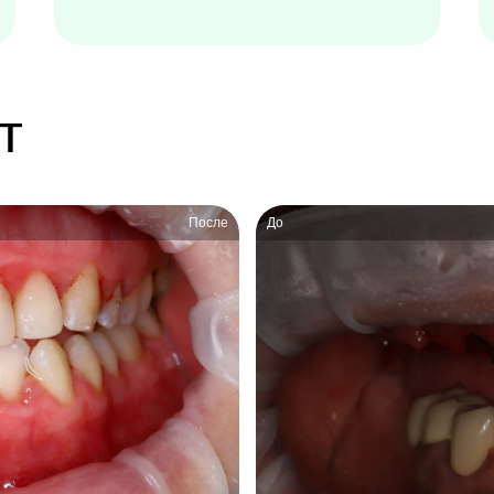
т
После
До