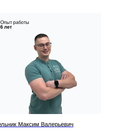
Опыт работы
Опыт р
6 лет
8 лет
льник Максим Валерьевич
Макарук 