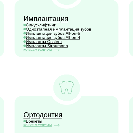
Имплантация
Синус-лифтинг
Одноэтапная имплантация зубов
Имплантация зубов All-on-6
Имплантация зубов All-on-4
Импланты Osstem
Импланты Straumann
КО ВСЕМ УСЛУГАМ
Ортодонтия
Брекеты
КО ВСЕМ УСЛУГАМ