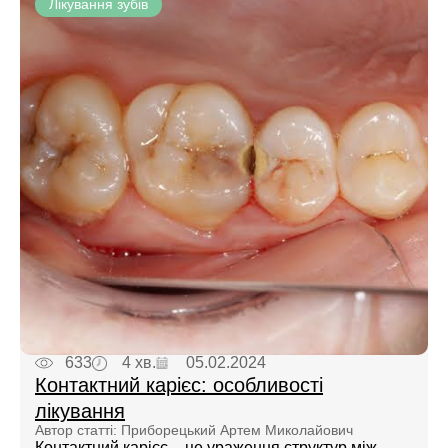
Лікування зубів
633
4 хв.
05.02.2024
Контактний карієс: особливості
лікування
Автор статті: Приборецький Артем Миколайович
Контактний карієс – це ураження структур між